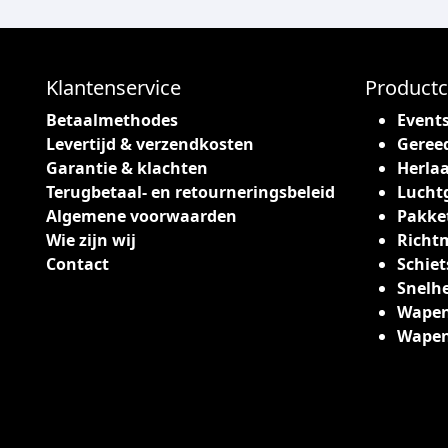
Klantenservice
Productc
Betaalmethodes
Event
Levertijd & verzendkosten
Geree
Garantie & klachten
Herlaa
Terugbetaal- en retourneringsbeleid
Lucht
Algemene voorwaarden
Pakke
Wie zijn wij
Richt
Contact
Schiet
Snelh
Wapen
Wape