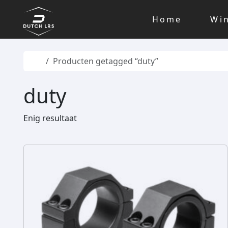
Skip to content
Skip to footer
Home
Wi
Home
Producten getagged “duty”
duty
Enig resultaat