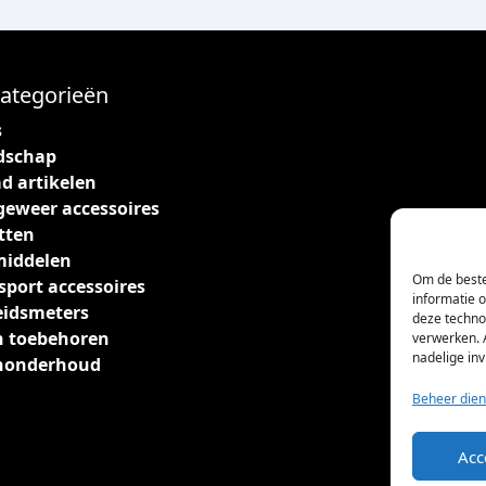
ategorieën
s
dschap
d artikelen
geweer accessoires
tten
middelen
Om de beste
sport accessoires
informatie 
eidsmeters
deze techno
 toebehoren
verwerken. 
nadelige in
nonderhoud
Beheer dien
Acc