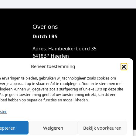
Over ons
Dutch LRS
Adres: Hambeukerboord 35
6418BP Heerlen
(geen bezoekadres)
Beheer toestemming
info@dutchlrs.nl
 ervaringen te bieden, gebruiken wij technologieën zoals cookies om
+31 45 2123953
over je apparaat op te slaan en/of te raadplegen. Door in te stemmen met
logieën kunnen wij gegevens zoals surfgedrag of unieke ID's op deze site
KvK-nummer: 96002824
Als je geen toestemming geeft of uw toestemming intrekt, kan dit een
vloed hebben op bepaalde functies en mogelijkheden.
Btw-id: NL867424114B01
sten
epteren
Weigeren
Bekijk voorkeuren