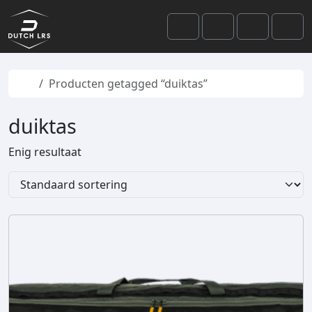
Skip to content
Skip to footer
Cart
Search
Account
Men
Home
Producten getagged “duiktas”
duiktas
Enig resultaat