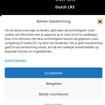
Dutch LRS
Adres: Hambeukerboord
Beheer toestemming
35
6418BP Heerlen
Om de beste ervaringen te bieden, gebruiken wij technologieën zoals
(geen bezoekadres)
cookies om informatie over je apparaat op te slaan en/of te raadplegen.
Door in te stemmen met deze technologieën kunnen wij gegevens zoals
info@dutchlrs.nl
surfgedrag of unieke ID's op deze site verwerken. Als je geen toestemming
geeft of uw toestemming intrekt, kan dit een nadelige invloed hebben op
+31 45 2123953
bepaalde functies en mogelijkheden.
KvK-nummer: 96002824
Beheer diensten
Btw-id: NL867424114B01
Accepteren
Weigeren
Bekijk voorkeuren
©
2026 Dutch LRS
Privacy Policy