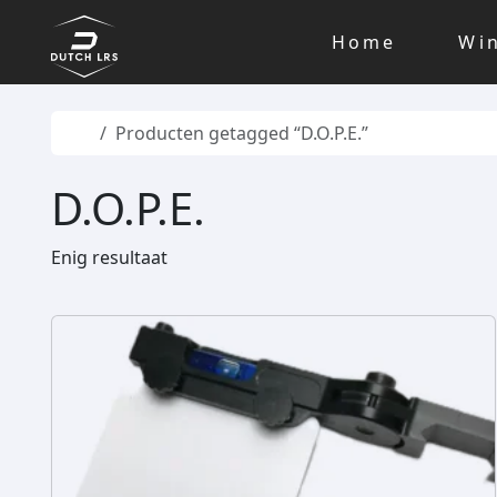
Skip to content
Skip to footer
Home
Wi
Home
Producten getagged “D.O.P.E.”
D.O.P.E.
Enig resultaat