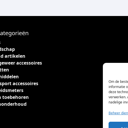
ategorieën
s
dschap
d artikelen
geweer accessoires
tten
middelen
Om de beste
sport accessoires
informatie 
eidsmeters
deze techno
 toebehoren
verwerken. 
nadelige in
nonderhoud
Beheer dien