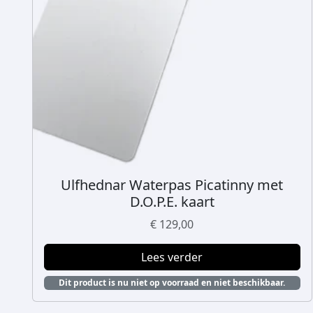
Ulfhednar Waterpas Picatinny met
D.O.P.E. kaart
€
129,00
Lees verder
Dit product is nu niet op voorraad en niet beschikbaar.