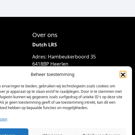
Over ons
Dutch LRS
Adres: Hambeukerboord 35
6418BP Heerlen
(geen bezoekadres)
Beheer toestemming
info@dutchlrs.nl
 ervaringen te bieden, gebruiken wij technologieën zoals cookies om
+31 45 2123953
over je apparaat op te slaan en/of te raadplegen. Door in te stemmen met
logieën kunnen wij gegevens zoals surfgedrag of unieke ID's op deze site
KvK-nummer: 96002824
Als je geen toestemming geeft of uw toestemming intrekt, kan dit een
vloed hebben op bepaalde functies en mogelijkheden.
Btw-id: NL867424114B01
sten