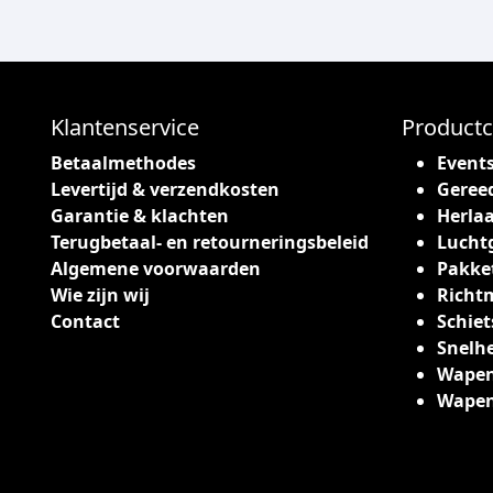
Klantenservice
Productc
Betaalmethodes
Event
Levertijd & verzendkosten
Geree
Garantie & klachten
Herlaa
Terugbetaal- en retourneringsbeleid
Lucht
Algemene voorwaarden
Pakke
Wie zijn wij
Richt
Contact
Schiet
Snelh
Wapen
Wape