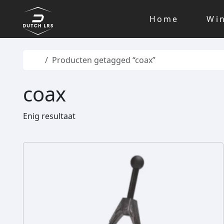
Skip to content
Skip to footer
Home
Wi
Home
Producten getagged “coax”
coax
Enig resultaat