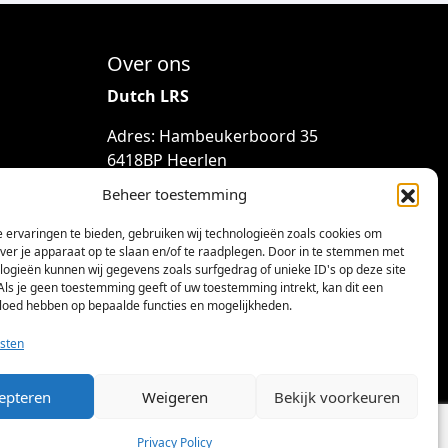
Over ons
Dutch LRS
Adres: Hambeukerboord 35
6418BP Heerlen
(geen bezoekadres)
Beheer toestemming
info@dutchlrs.nl
 ervaringen te bieden, gebruiken wij technologieën zoals cookies om
+31 45 2123953
over je apparaat op te slaan en/of te raadplegen. Door in te stemmen met
logieën kunnen wij gegevens zoals surfgedrag of unieke ID's op deze site
KvK-nummer: 96002824
Als je geen toestemming geeft of uw toestemming intrekt, kan dit een
vloed hebben op bepaalde functies en mogelijkheden.
Btw-id: NL867424114B01
sten
epteren
Weigeren
Bekijk voorkeuren
Privacy Policy