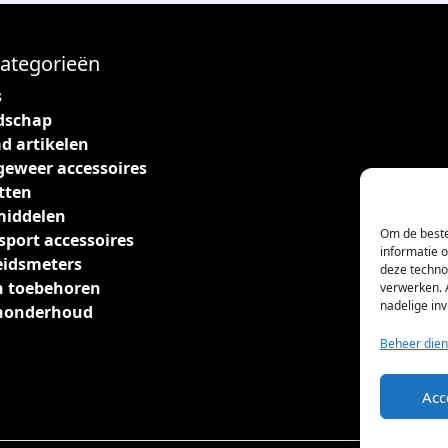
ategorieën
s
dschap
d artikelen
geweer accessoires
tten
middelen
Om de beste
sport accessoires
informatie 
eidsmeters
deze techno
 toebehoren
verwerken. 
nadelige in
nonderhoud
Beheer dien
Acc