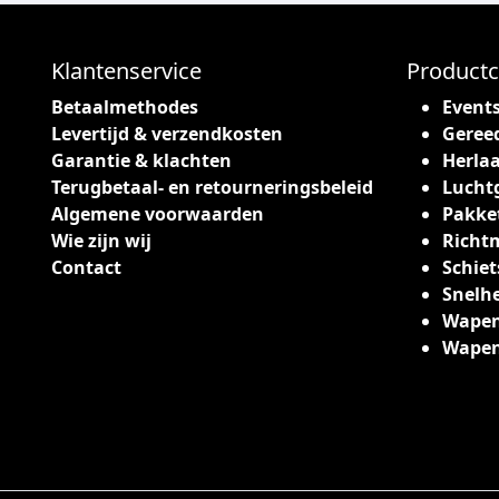
Klantenservice
Productc
Betaalmethodes
Event
Levertijd & verzendkosten
Geree
Garantie & klachten
Herlaa
Terugbetaal- en retourneringsbeleid
Lucht
Algemene voorwaarden
Pakke
Wie zijn wij
Richt
Contact
Schiet
Snelh
Wapen
Wape