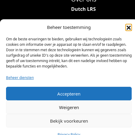
r
Dutch LRS
i
a
Adres: Hambeukerboord
t
Beheer toestemming
35
i
6418BP Heerlen
Om de beste ervaringen te bieden, gebruiken wij technologieën zoals
e
(geen bezoekadres)
cookies om informatie over je apparaat op te slaan en/of te raadplegen.
s
Door in te stemmen met deze technologieën kunnen wij gegevens zoals
.
info@dutchlrs.nl
surfgedrag of unieke ID's op deze site verwerken. Als je geen toestemming
geeft of uw toestemming intrekt, kan dit een nadelige invloed hebben op
D
+31 45 2123953
bepaalde functies en mogelijkheden.
e
KvK-nummer: 96002824
z
Beheer diensten
Btw-id: NL867424114B01
e
o
Accepteren
p
t
Weigeren
i
e
Bekijk voorkeuren
©
2026 Dutch LRS
k
a
Privacy Policy