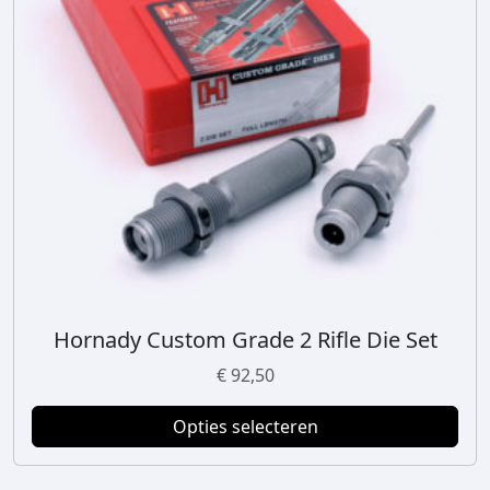
Hornady Custom Grade 2 Rifle Die Set
D
i
€
92,50
t
p
Opties selecteren
r
o