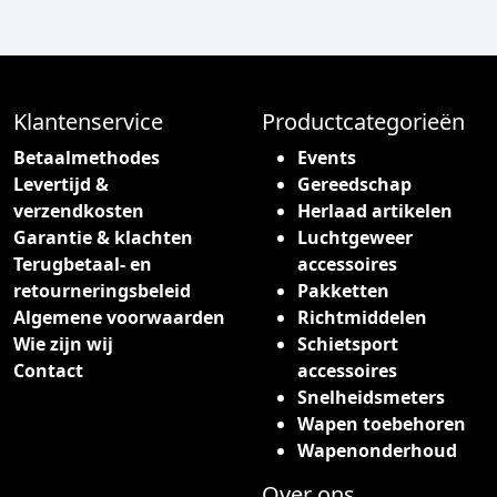
d
u
c
t
h
Klantenservice
Productcategorieën
e
Betaalmethodes
Events
e
Levertijd &
Gereedschap
f
verzendkosten
Herlaad artikelen
t
Garantie & klachten
Luchtgeweer
m
Terugbetaal- en
accessoires
e
retourneringsbeleid
Pakketten
e
Algemene voorwaarden
Richtmiddelen
r
Wie zijn wij
Schietsport
d
Contact
accessoires
e
Snelheidsmeters
r
Wapen toebehoren
e
Wapenonderhoud
v
a
Over ons