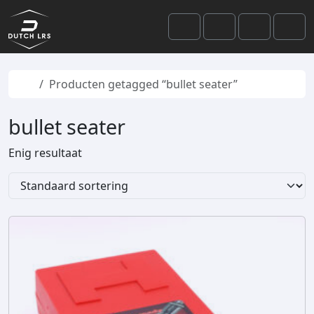
Skip to content
Skip to footer
Cart
Search
Account
Men
Home
Producten getagged “bullet seater”
bullet seater
Enig resultaat