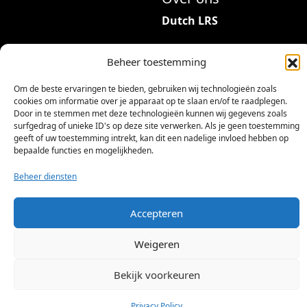
Dutch LRS
Adres: Hambeukerboord
Beheer toestemming
35
6418BP Heerlen
Om de beste ervaringen te bieden, gebruiken wij technologieën zoals
(geen bezoekadres)
cookies om informatie over je apparaat op te slaan en/of te raadplegen.
Door in te stemmen met deze technologieën kunnen wij gegevens zoals
info@dutchlrs.nl
surfgedrag of unieke ID's op deze site verwerken. Als je geen toestemming
geeft of uw toestemming intrekt, kan dit een nadelige invloed hebben op
+31 45 2123953
bepaalde functies en mogelijkheden.
KvK-nummer: 96002824
Beheer diensten
Btw-id: NL867424114B01
Accepteren
Weigeren
Bekijk voorkeuren
©
2026 Dutch LRS
Privacy Policy