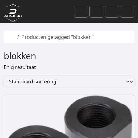
Skip to content
Skip to footer
Cart
Search
Account
Men
Home
Producten getagged “blokken”
blokken
Enig resultaat