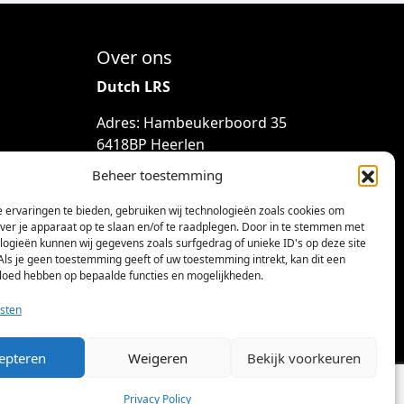
Over ons
Dutch LRS
Adres: Hambeukerboord 35
6418BP Heerlen
(geen bezoekadres)
Beheer toestemming
info@dutchlrs.nl
 ervaringen te bieden, gebruiken wij technologieën zoals cookies om
+31 45 2123953
over je apparaat op te slaan en/of te raadplegen. Door in te stemmen met
logieën kunnen wij gegevens zoals surfgedrag of unieke ID's op deze site
KvK-nummer: 96002824
Als je geen toestemming geeft of uw toestemming intrekt, kan dit een
vloed hebben op bepaalde functies en mogelijkheden.
Btw-id: NL867424114B01
sten
epteren
Weigeren
Bekijk voorkeuren
Privacy Policy