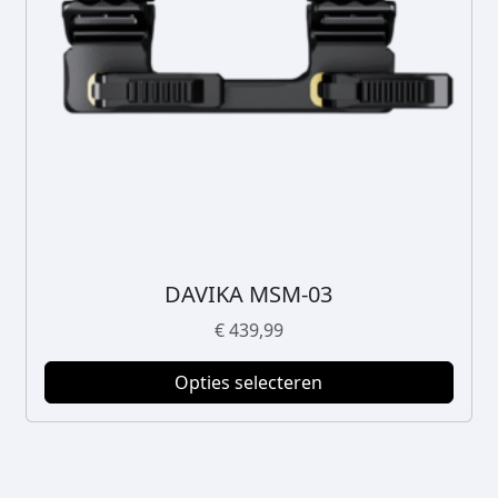
DAVIKA MSM-03
D
i
€
439,99
t
p
Opties selecteren
r
o
d
u