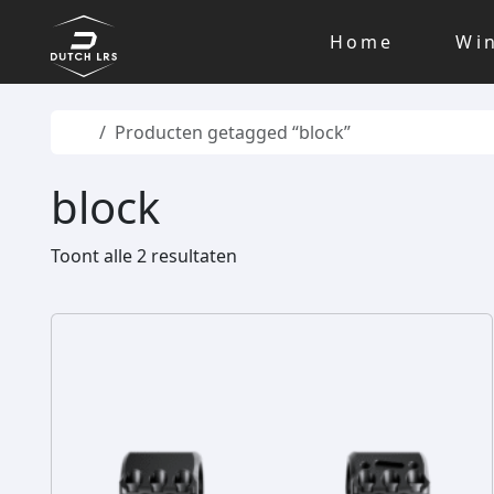
Skip to content
Skip to footer
Home
Wi
Home
Producten getagged “block”
block
Toont alle 2 resultaten