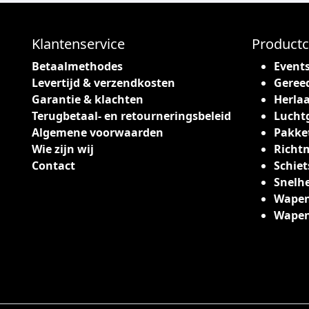
c
t
h
Klantenservice
Productc
e
Betaalmethodes
Event
e
Levertijd & verzendkosten
Geree
f
Garantie & klachten
Herlaa
t
Terugbetaal- en retourneringsbeleid
Lucht
m
Algemene voorwaarden
Pakke
e
Wie zijn wij
Richt
e
Contact
Schiet
r
Snelh
d
Wapen
e
Wape
r
e
v
a
r
i