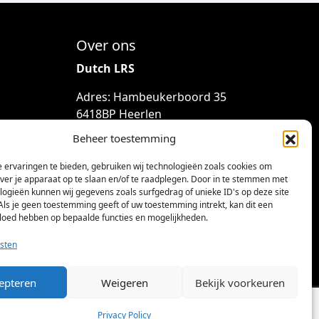
Over ons
Dutch LRS
Adres: Hambeukerboord 35
6418BP Heerlen
(geen bezoekadres)
Beheer toestemming
info@dutchlrs.nl
 ervaringen te bieden, gebruiken wij technologieën zoals cookies om
+31 45 2123953
over je apparaat op te slaan en/of te raadplegen. Door in te stemmen met
logieën kunnen wij gegevens zoals surfgedrag of unieke ID's op deze site
KvK-nummer: 96002824
Als je geen toestemming geeft of uw toestemming intrekt, kan dit een
vloed hebben op bepaalde functies en mogelijkheden.
Btw-id: NL867424114B01
sten
epteren
Weigeren
Bekijk voorkeuren
Privacy Policy