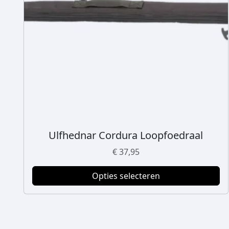
Ulfhednar Cordura Loopfoedraal
D
i
€
37,95
t
p
Opties selecteren
r
o
d
u