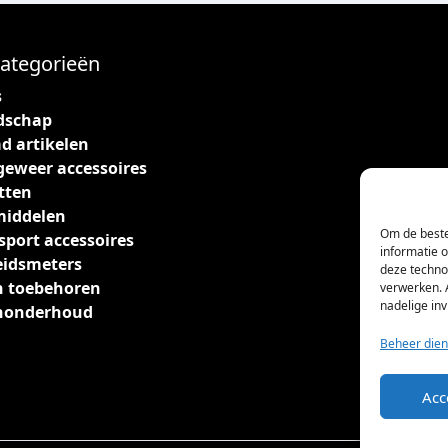
ategorieën
s
dschap
d artikelen
geweer accessoires
tten
middelen
Om de beste
sport accessoires
informatie 
eidsmeters
deze techno
 toebehoren
verwerken. 
nadelige in
nonderhoud
Beheer dien
Acc