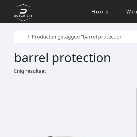
Skip to content
Skip to footer
Home
Wi
Home
Producten getagged “barrel protection”
barrel protection
Enig resultaat