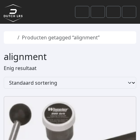
Skip to content
Skip to footer
Cart
Search
Account
Men
Home
Producten getagged “alignment”
alignment
Enig resultaat