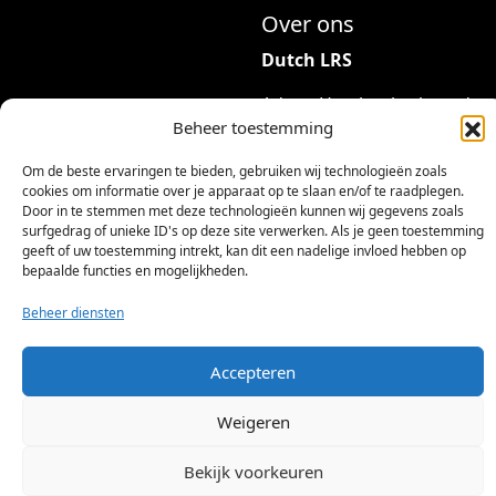
Over ons
Dutch LRS
Adres: Hambeukerboord
Beheer toestemming
35
6418BP Heerlen
Om de beste ervaringen te bieden, gebruiken wij technologieën zoals
(geen bezoekadres)
cookies om informatie over je apparaat op te slaan en/of te raadplegen.
Door in te stemmen met deze technologieën kunnen wij gegevens zoals
info@dutchlrs.nl
surfgedrag of unieke ID's op deze site verwerken. Als je geen toestemming
geeft of uw toestemming intrekt, kan dit een nadelige invloed hebben op
+31 45 2123953
bepaalde functies en mogelijkheden.
KvK-nummer: 96002824
Beheer diensten
Btw-id: NL867424114B01
Accepteren
Weigeren
Bekijk voorkeuren
©
2026 Dutch LRS