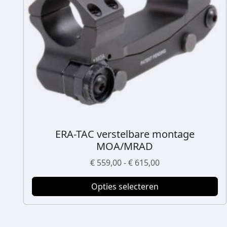
ERA-TAC verstelbare montage
D
MOA/MRAD
i
t
P
€
559,00
-
€
615,00
p
r
r
Opties selecteren
i
o
j
d
s
u
k