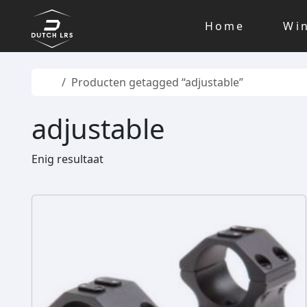
Skip to content
Skip to footer
Home
Wi
Home
Producten getagged “adjustable”
adjustable
Enig resultaat