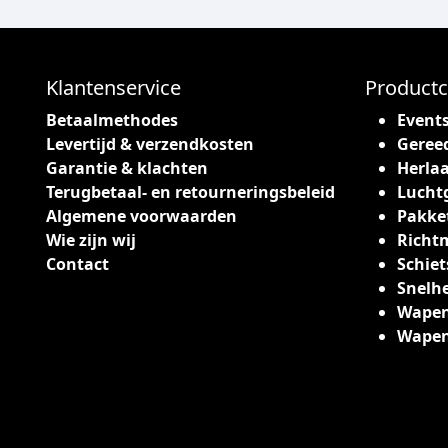
c
l
t
a
h
s
e
Klantenservice
Productc
s
e
e
Betaalmethodes
Event
f
:
Levertijd & verzendkosten
Geree
t
€
Garantie & klachten
Herlaa
m
Terugbetaal- en retourneringsbeleid
Lucht
e
5
Algemene voorwaarden
Pakke
e
5
Wie zijn wij
Richt
r
9
Contact
Schiet
d
,
Snelh
e
0
Wapen
r
0
Wape
e
t
v
o
a
t
r
€
i