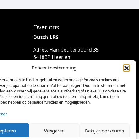
Over ons
Dutch LRS
Adres: Hambeukerboord 35
6418BP Heerlen
(geen bezoekadres)
Beheer toestemming
info@dutchlrs.nl
 ervaringen te bieden, gebruiken wij technologieën zoals cookies om
+31 45 2123953
over je apparaat op te slaan en/of te raadplegen. Door in te stemmen met
logieën kunnen wij gegevens zoals surfgedrag of unieke ID's op deze site
KvK-nummer: 96002824
Als je geen toestemming geeft of uw toestemming intrekt, kan dit een
vloed hebben op bepaalde functies en mogelijkheden.
Btw-id: NL867424114B01
sten
epteren
Weigeren
Bekijk voorkeuren