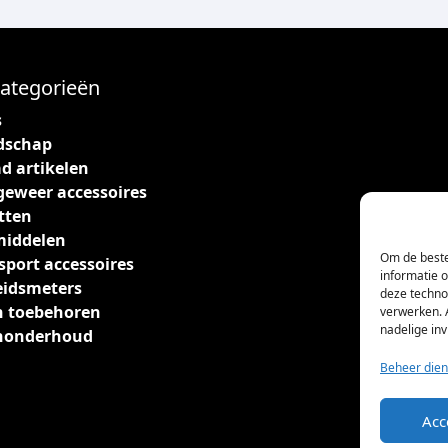
ategorieën
s
dschap
d artikelen
geweer accessoires
tten
middelen
Om de beste
sport accessoires
informatie 
eidsmeters
deze techno
 toebehoren
verwerken. 
nadelige in
nonderhoud
Beheer dien
Acc