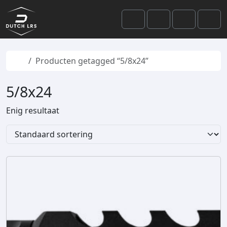
Skip to content
Skip to footer
Cart
Search
Account
Men
Home
Producten getagged “5/8x24”
5/8x24
Enig resultaat