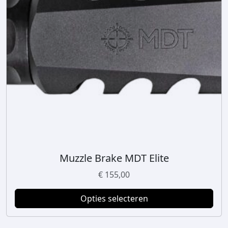
Muzzle Brake MDT Elite
D
i
€
155,00
t
p
Opties selecteren
r
o