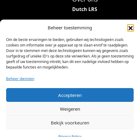
r
Dutch LRS
i
a
Adres: Hambeukerboord
t
Beheer toestemming
35
i
6418BP Heerlen
Om de beste ervaringen te bieden, gebruiken wij technologieën zoals
e
(geen bezoekadres)
cookies om informatie over je apparaat op te slaan en/of te raadplegen.
s
Door in te stemmen met deze technologieën kunnen wij gegevens zoals
.
info@dutchlrs.nl
surfgedrag of unieke ID's op deze site verwerken. Als je geen toestemming
geeft of uw toestemming intrekt, kan dit een nadelige invloed hebben op
D
+31 45 2123953
bepaalde functies en mogelijkheden.
e
KvK-nummer: 96002824
z
Beheer diensten
Btw-id: NL867424114B01
e
o
Accepteren
p
t
Weigeren
i
e
Bekijk voorkeuren
©
2026 Dutch LRS
k
a
Privacy Policy