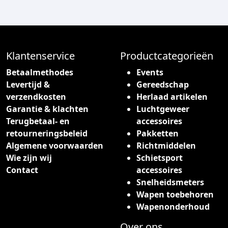
d
u
c
t
h
Klantenservice
Productcategorieën
e
Betaalmethodes
Events
e
Levertijd &
Gereedschap
f
verzendkosten
Herlaad artikelen
t
Garantie & klachten
Luchtgeweer
m
Terugbetaal- en
accessoires
e
retourneringsbeleid
Pakketten
e
Algemene voorwaarden
Richtmiddelen
r
Wie zijn wij
Schietsport
d
Contact
accessoires
e
Snelheidsmeters
r
Wapen toebehoren
e
Wapenonderhoud
v
a
Over ons