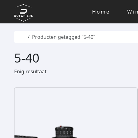
Skip to content
Skip to footer
Home
Wi
Home
Producten getagged “5-40”
5-40
Enig resultaat