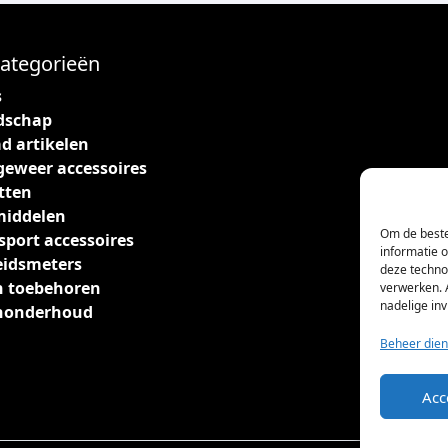
ategorieën
s
dschap
d artikelen
geweer accessoires
tten
middelen
Om de beste
sport accessoires
informatie 
eidsmeters
deze techno
 toebehoren
verwerken. 
nadelige in
nonderhoud
Beheer dien
Acc