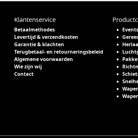
Klantenservice
Productc
Betaalmethodes
Event
Levertijd & verzendkosten
Geree
Garantie & klachten
Herlaa
Terugbetaal- en retourneringsbeleid
Lucht
Algemene voorwaarden
Pakke
Wie zijn wij
Richt
Contact
Schiet
Snelh
Wapen
Wape