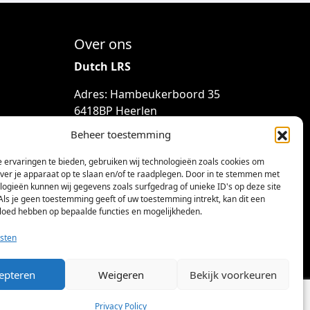
Over ons
Dutch LRS
Adres: Hambeukerboord 35
6418BP Heerlen
(geen bezoekadres)
Beheer toestemming
info@dutchlrs.nl
 ervaringen te bieden, gebruiken wij technologieën zoals cookies om
+31 45 2123953
over je apparaat op te slaan en/of te raadplegen. Door in te stemmen met
logieën kunnen wij gegevens zoals surfgedrag of unieke ID's op deze site
KvK-nummer: 96002824
Als je geen toestemming geeft of uw toestemming intrekt, kan dit een
vloed hebben op bepaalde functies en mogelijkheden.
Btw-id: NL867424114B01
sten
epteren
Weigeren
Bekijk voorkeuren
Privacy Policy