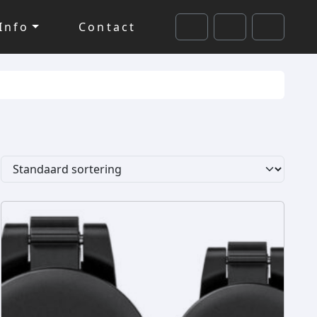
Info
Contact
Cart
Search
Account