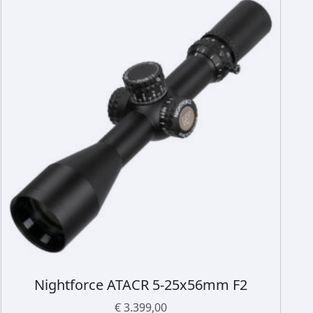
Nightforce ATACR 5-25x56mm F2
D
i
€
3.399,00