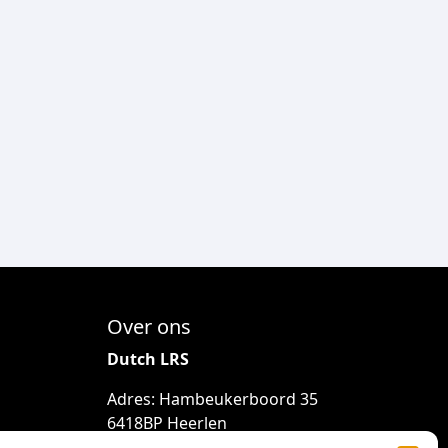
r
e
v
a
r
i
a
t
i
e
s
.
D
Over ons
e
z
Dutch LRS
e
Adres: Hambeukerboord 35
o
6418BP Heerlen
p
(geen bezoekadres)
t