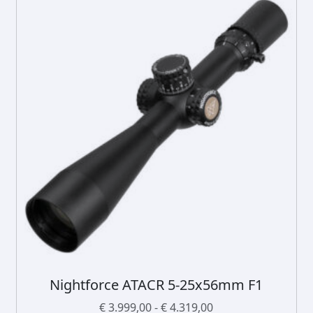
c
t
h
e
e
f
t
m
e
e
r
d
e
r
e
v
a
Nightforce ATACR 5-25x56mm F1
D
r
i
P
i
€
3.999,00
-
€
4.319,00