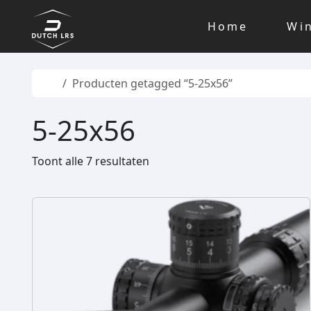
Skip to content
Skip to footer
Home
Wi
Home
Producten getagged “5-25x56”
5-25x56
Toont alle 7 resultaten