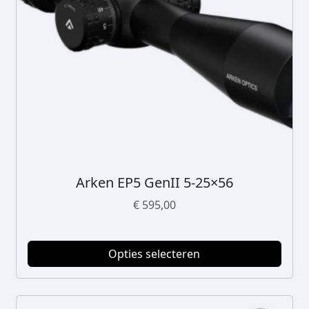
Arken EP5 GenII 5-25×56
D
i
€
595,00
t
p
r
Opties selecteren
o
d
u