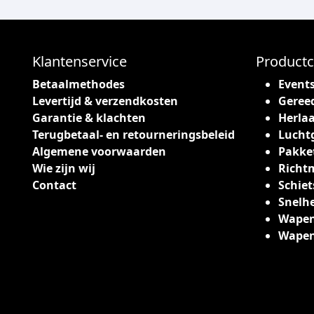
Klantenservice
Productc
Betaalmethodes
Event
Levertijd & verzendkosten
Geree
Garantie & klachten
Herlaa
Terugbetaal- en retourneringsbeleid
Lucht
Algemene voorwaarden
Pakke
Wie zijn wij
Richt
Contact
Schiet
Snelh
Wapen
Wape