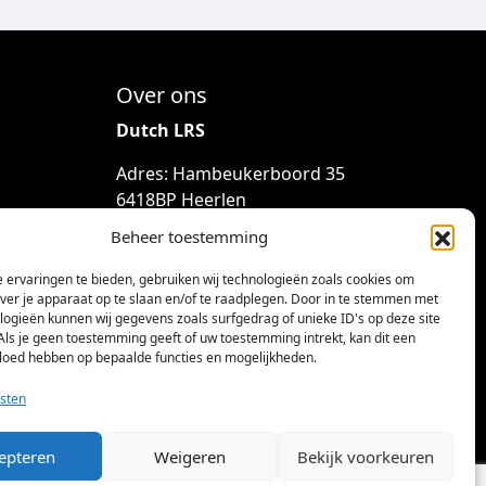
Over ons
Dutch LRS
Adres: Hambeukerboord 35
6418BP Heerlen
(geen bezoekadres)
Beheer toestemming
info@dutchlrs.nl
 ervaringen te bieden, gebruiken wij technologieën zoals cookies om
+31 45 2123953
over je apparaat op te slaan en/of te raadplegen. Door in te stemmen met
logieën kunnen wij gegevens zoals surfgedrag of unieke ID's op deze site
KvK-nummer: 96002824
Als je geen toestemming geeft of uw toestemming intrekt, kan dit een
vloed hebben op bepaalde functies en mogelijkheden.
Btw-id: NL867424114B01
sten
epteren
Weigeren
Bekijk voorkeuren