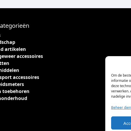
ategorieën
s
dschap
d artikelen
geweer accessoires
tten
middelen
Om de beste
sport accessoires
informatie 
eidsmeters
deze techno
 toebehoren
verwerken. 
nadelige in
nonderhoud
Beheer dien
Acc