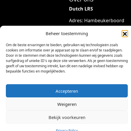
Dutch LRS
Adres: Hambeukerboord
35
Beheer toestemming
6418BP Heerlen
(geen bezoekadres)
Om de beste ervaringen te bieden, gebruiken wij technologieën zoals
cookies om informatie over je apparaat op te slaan en/of te raadplegen.
info@dutchlrs.nl
Door in te stemmen met deze technologieën kunnen wij gegevens zoals
+31 45 2123953
surfgedrag of unieke ID's op deze site verwerken. Als je geen toestemming
geeft of uw toestemming intrekt, kan dit een nadelige invloed hebben op
bepaalde functies en mogelijkheden.
KvK-nummer: 96002824
Btw-id: NL867424114B01
Accepteren
Weigeren
Bekijk voorkeuren
©
2026 Dutch LRS
Privacy Policy