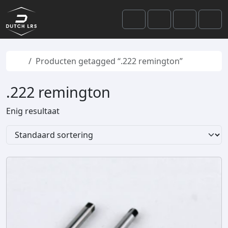
Skip to content
Skip to footer
Cart
Search
Account
Men
Home
Producten getagged “.222 remington”
.222 remington
Enig resultaat