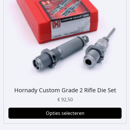
Hornady Custom Grade 2 Rifle Die Set
D
i
€
92,50
t
p
Opties selecteren
r
o