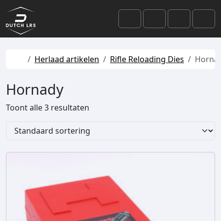
Skip to content
Skip to footer
Cart
Search
Account
Men
Home
Herlaad artikelen
Rifle Reloading Dies
Horna
Hornady
Toont alle 3 resultaten