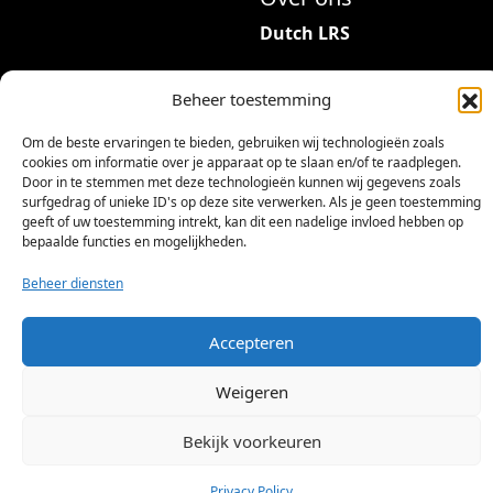
Dutch LRS
Adres: Hambeukerboord
Beheer toestemming
35
6418BP Heerlen
Om de beste ervaringen te bieden, gebruiken wij technologieën zoals
(geen bezoekadres)
cookies om informatie over je apparaat op te slaan en/of te raadplegen.
Door in te stemmen met deze technologieën kunnen wij gegevens zoals
info@dutchlrs.nl
surfgedrag of unieke ID's op deze site verwerken. Als je geen toestemming
geeft of uw toestemming intrekt, kan dit een nadelige invloed hebben op
+31 45 2123953
bepaalde functies en mogelijkheden.
KvK-nummer: 96002824
Beheer diensten
Btw-id: NL867424114B01
Accepteren
Weigeren
Bekijk voorkeuren
©
2026 Dutch LRS
Privacy Policy