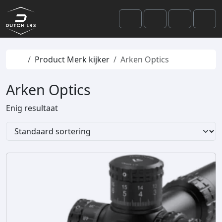
Skip to content
Skip to footer
Cart
Search
Account
Men
Home
Product Merk kijker
Arken Optics
Arken Optics
Enig resultaat