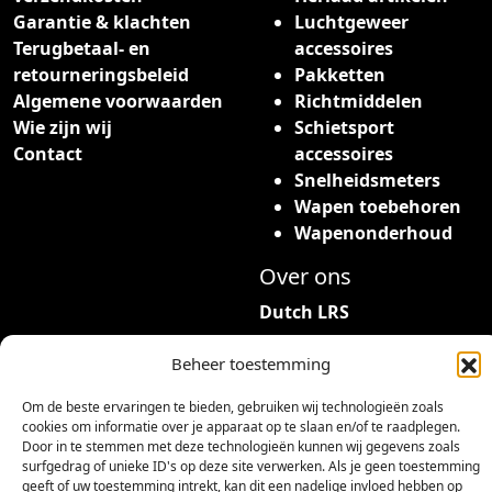
Garantie & klachten
Luchtgeweer
Terugbetaal- en
accessoires
retourneringsbeleid
Pakketten
Algemene voorwaarden
Richtmiddelen
Wie zijn wij
Schietsport
Contact
accessoires
Snelheidsmeters
Wapen toebehoren
Wapenonderhoud
Over ons
Dutch LRS
Adres: Hambeukerboord
Beheer toestemming
35
6418BP Heerlen
Om de beste ervaringen te bieden, gebruiken wij technologieën zoals
cookies om informatie over je apparaat op te slaan en/of te raadplegen.
(geen bezoekadres)
Door in te stemmen met deze technologieën kunnen wij gegevens zoals
surfgedrag of unieke ID's op deze site verwerken. Als je geen toestemming
info@dutchlrs.nl
geeft of uw toestemming intrekt, kan dit een nadelige invloed hebben op