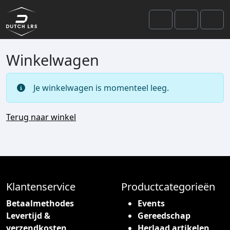
Skip to content
Skip to footer
Search
Account
Men
Winkelwagen
Je winkelwagen is momenteel leeg.
Terug naar winkel
Klantenservice
Productcategorieën
Betaalmethodes
Events
Levertijd &
Gereedschap
verzendkosten
Herlaad artikelen