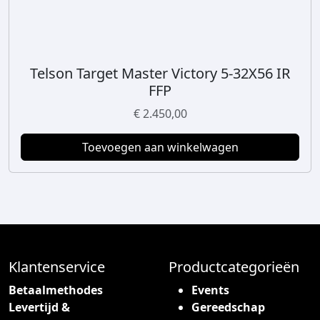
g
a
e
g
k
i
o
n
z
Telson Target Master Victory 5-32X56 IR
a
e
FFP
n
€
2.450,00
w
o
Toevoegen aan winkelwagen
r
d
e
n
o
p
d
Klantenservice
Productcategorieën
e
Betaalmethodes
Events
p
Levertijd &
Gereedschap
r