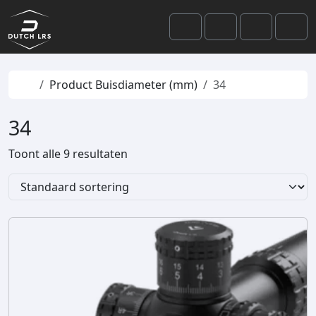
Skip to content
Skip to footer
Cart
Search
Account
Men
Home
Product Buisdiameter (mm)
34
34
Toont alle 9 resultaten