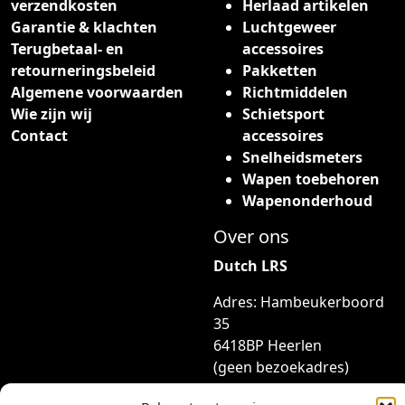
verzendkosten
Herlaad artikelen
o
Garantie & klachten
Luchtgeweer
d
Terugbetaal- en
accessoires
u
retourneringsbeleid
Pakketten
c
Algemene voorwaarden
Richtmiddelen
t
Wie zijn wij
Schietsport
p
Contact
accessoires
a
Snelheidsmeters
g
Wapen toebehoren
i
Wapenonderhoud
n
a
Over ons
Dutch LRS
Adres: Hambeukerboord
35
6418BP Heerlen
(geen bezoekadres)
info@dutchlrs.nl