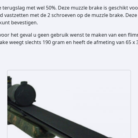
,
"
 terugslag met wel 50%. Deze muzzle brake is geschikt vo
0
x
 vastzetten met de 2 schroeven op de muzzle brake. Deze
0
2
unt bevestigen.
4
a
d voor het geval u geen gebruik wenst te maken van een fli
a
ake weegt slechts 190 gram en heeft de afmeting van 65 x
n
t
a
l