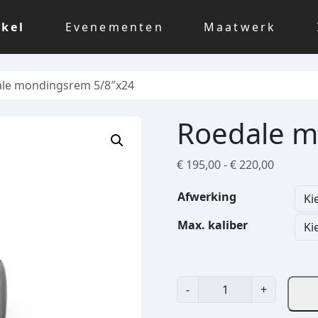
kel
Evenementen
Maatwerk
le mondingsrem 5/8″x24
Roedale m
P
€
195,00
-
€
220,00
r
Afwerking
i
j
Max. kaliber
s
k
l
a
R
-
+
s
o
s