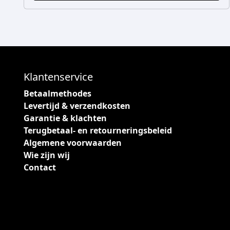
i
,
e
0
s
0
.
D
e
Klantenservice
z
e
Betaalmethodes
o
Levertijd & verzendkosten
p
Garantie & klachten
t
Terugbetaal- en retourneringsbeleid
i
Algemene voorwaarden
e
Wie zijn wij
k
Contact
a
n
g
e
k