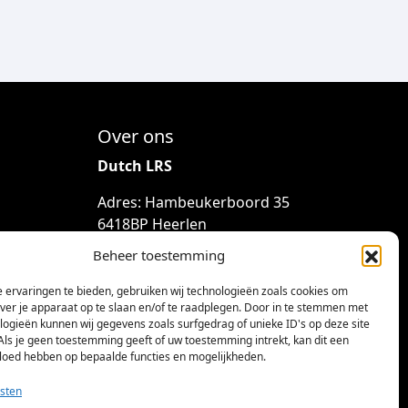
i
,
e
0
s
0
.
D
e
Over ons
z
e
Dutch LRS
o
Adres: Hambeukerboord 35
p
6418BP Heerlen
t
(geen bezoekadres)
i
Beheer toestemming
e
info@dutchlrs.nl
k
 ervaringen te bieden, gebruiken wij technologieën zoals cookies om
+31 45 2123953
over je apparaat op te slaan en/of te raadplegen. Door in te stemmen met
a
logieën kunnen wij gegevens zoals surfgedrag of unieke ID's op deze site
n
KvK-nummer: 96002824
Als je geen toestemming geeft of uw toestemming intrekt, kan dit een
g
vloed hebben op bepaalde functies en mogelijkheden.
Btw-id: NL867424114B01
e
sten
k