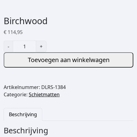
Birchwood
€
114,95
B
-
+
i
r
Toevoegen aan winkelwagen
c
h
w
Artikelnummer:
DLRS-1384
o
Categorie:
Schietmatten
o
d
a
Beschrijving
a
n
Beschrijving
t