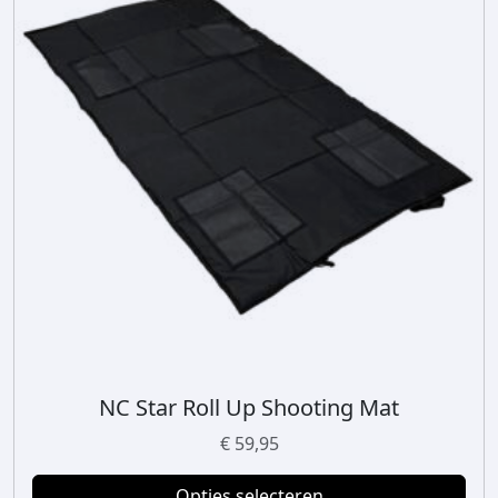
NC Star Roll Up Shooting Mat
D
i
€
59,95
t
p
Opties selecteren