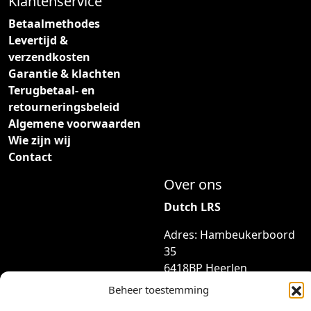
Klantenservice
d
e
Betaalmethodes
e
e
Levertijd &
p
f
verzendkosten
r
t
Garantie & klachten
o
m
Terugbetaal- en
d
e
retourneringsbeleid
u
e
Algemene voorwaarden
c
r
Wie zijn wij
t
d
Contact
p
e
a
r
Over ons
g
e
Dutch LRS
i
v
n
a
Adres: Hambeukerboord
a
r
35
i
6418BP Heerlen
a
(geen bezoekadres)
Beheer toestemming
t