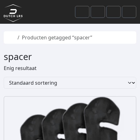
Skip to content
Skip to footer
Cart
Search
Account
Men
Home
Producten getagged “spacer”
spacer
Enig resultaat