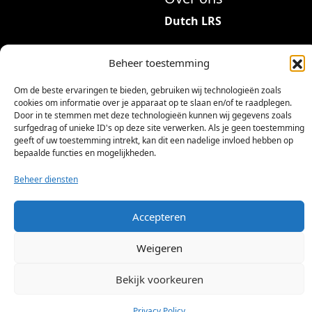
Dutch LRS
Adres: Hambeukerboord
Beheer toestemming
35
6418BP Heerlen
Om de beste ervaringen te bieden, gebruiken wij technologieën zoals
(geen bezoekadres)
cookies om informatie over je apparaat op te slaan en/of te raadplegen.
Door in te stemmen met deze technologieën kunnen wij gegevens zoals
info@dutchlrs.nl
surfgedrag of unieke ID's op deze site verwerken. Als je geen toestemming
geeft of uw toestemming intrekt, kan dit een nadelige invloed hebben op
+31 45 2123953
bepaalde functies en mogelijkheden.
KvK-nummer: 96002824
Beheer diensten
Btw-id: NL867424114B01
Accepteren
Weigeren
Bekijk voorkeuren
©
2026 Dutch LRS
Privacy Policy