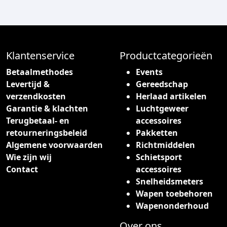
d
k
u
l
c
a
t
s
h
Klantenservice
Productcategorieën
s
e
e
Betaalmethodes
Events
e
:
Levertijd &
Gereedschap
f
€
verzendkosten
Herlaad artikelen
t
Garantie & klachten
Luchtgeweer
m
8
Terugbetaal- en
accessoires
e
6
retourneringsbeleid
Pakketten
e
,
Algemene voorwaarden
Richtmiddelen
r
9
Wie zijn wij
Schietsport
d
5
Contact
accessoires
e
t
Snelheidsmeters
r
o
Wapen toebehoren
e
t
Wapenonderhoud
v
€
a
Over ons