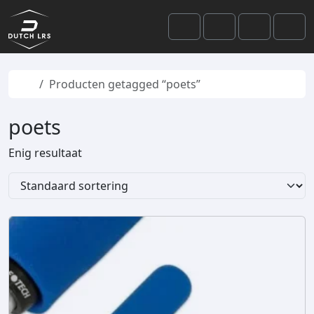
Skip to content
Skip to footer
Cart
Search
Account
Men
Home
Producten getagged “poets”
poets
Enig resultaat