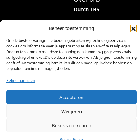
r
9
Dutch LRS
i
5
a
Adres: Hambeukerboord
,
t
Beheer toestemming
35
9
i
6418BP Heerlen
5
Om de beste ervaringen te bieden, gebruiken wij technologieën zoals
e
(geen bezoekadres)
cookies om informatie over je apparaat op te slaan en/of te raadplegen.
s
Door in te stemmen met deze technologieën kunnen wij gegevens zoals
.
info@dutchlrs.nl
surfgedrag of unieke ID's op deze site verwerken. Als je geen toestemming
geeft of uw toestemming intrekt, kan dit een nadelige invloed hebben op
D
+31 45 2123953
bepaalde functies en mogelijkheden.
e
KvK-nummer: 96002824
z
Beheer diensten
Btw-id: NL867424114B01
e
o
Accepteren
p
t
Weigeren
i
e
Bekijk voorkeuren
©
2026 Dutch LRS
k
a
Privacy Policy