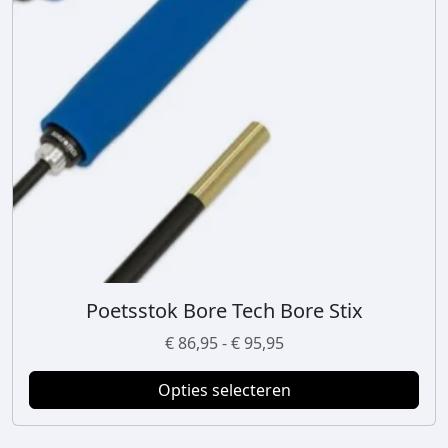
Poetsstok Bore Tech Bore Stix
D
i
P
€
86,95
-
€
95,95
t
r
p
Opties selecteren
i
r
j
o
s