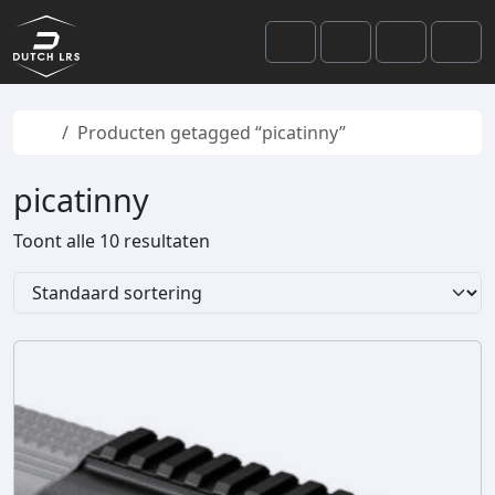
Skip to content
Skip to footer
Cart
Search
Account
Men
Home
Producten getagged “picatinny”
picatinny
Toont alle 10 resultaten