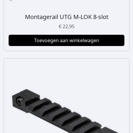
a
Montagerail UTG M-LOK 8-slot
€
22,95
Toevoegen aan winkelwagen