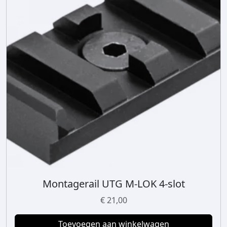
o
p
t
i
e
k
a
n
g
e
k
o
z
e
n
Montagerail UTG M-LOK 4-slot
w
€
21,00
o
r
Toevoegen aan winkelwagen