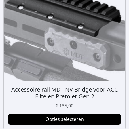
Accessoire rail MDT NV Bridge voor ACC
D
Elite en Premier Gen 2
i
t
€
135,00
p
r
Opties selecteren
o