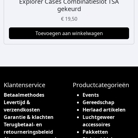
Explorer Cases Combinatieslot TSA
gekeurd
€
19,50
Toevoegen aan winkelwagen
Klantenservice
Productcategorieën
Betaalmethodes
Events
Levertijd &
Gereedschap
verzendkosten
Herlaad artikelen
Garantie & klachten
Luchtgeweer
Terugbetaal- en
accessoires
retourneringsbeleid
Pakketten