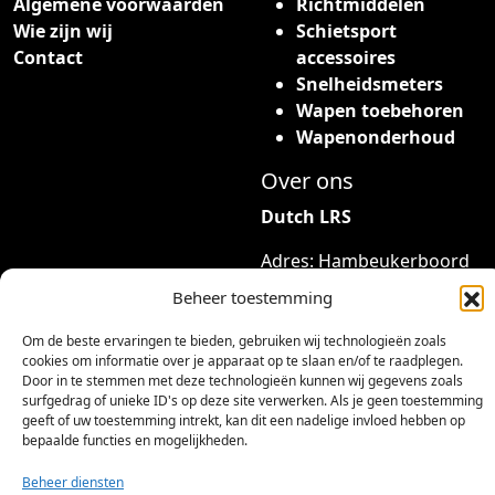
Algemene voorwaarden
Richtmiddelen
Wie zijn wij
Schietsport
Contact
accessoires
Snelheidsmeters
Wapen toebehoren
Wapenonderhoud
Over ons
Dutch LRS
Adres: Hambeukerboord
35
Beheer toestemming
6418BP Heerlen
(geen bezoekadres)
Om de beste ervaringen te bieden, gebruiken wij technologieën zoals
cookies om informatie over je apparaat op te slaan en/of te raadplegen.
Door in te stemmen met deze technologieën kunnen wij gegevens zoals
info@dutchlrs.nl
surfgedrag of unieke ID's op deze site verwerken. Als je geen toestemming
+31 45 2123953
geeft of uw toestemming intrekt, kan dit een nadelige invloed hebben op
bepaalde functies en mogelijkheden.
KvK-nummer: 96002824
Btw-id: NL867424114B01
Beheer diensten