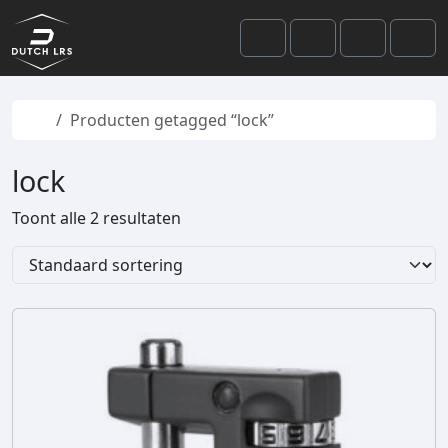
Skip to content
Skip to footer
Cart
Search
Account
Men
Home
Producten getagged “lock”
lock
Toont alle 2 resultaten