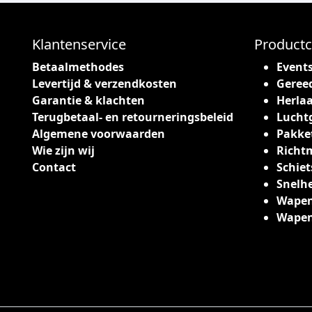
c
t
h
Klantenservice
Productc
e
Betaalmethodes
Event
e
Levertijd & verzendkosten
Geree
f
Garantie & klachten
Herlaa
t
Terugbetaal- en retourneringsbeleid
Lucht
m
Algemene voorwaarden
Pakke
e
Wie zijn wij
Richt
e
Contact
Schiet
r
Snelh
d
Wapen
e
Wape
r
e
v
a
r
i