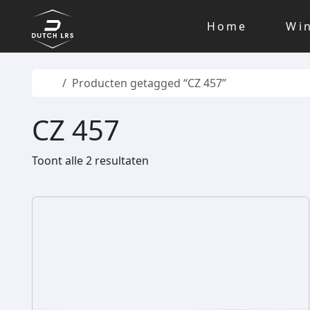
Skip to content
Skip to footer
Home
Wi
Home
Producten getagged “CZ 457”
CZ 457
Toont alle 2 resultaten