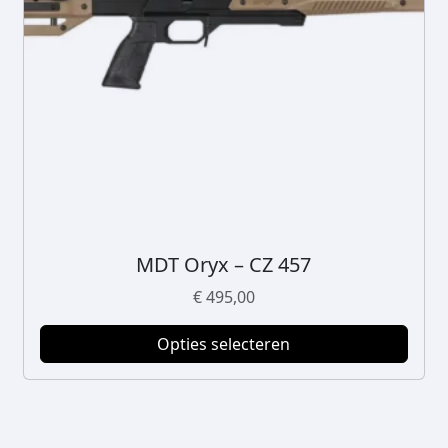
MDT Oryx – CZ 457
D
i
€
495,00
t
p
Opties selecteren
r
o
d
u