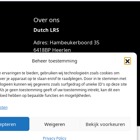
Over ons
Dutch LRS
Adres: Hambeukerboord 35
6418BP Heerlen
(geen bezoekadres)
Beheer toestemming
info@dutchlrs.nl
 ervaringen te bieden, gebruiken wij technologieën zoals cookies om
+31 45 2123953
over je apparaat op te slaan en/of te raadplegen. Door in te stemmen met
logieën kunnen wij gegevens zoals surfgedrag of unieke ID's op deze site
KvK-nummer: 96002824
Als je geen toestemming geeft of uw toestemming intrekt, kan dit een
vloed hebben op bepaalde functies en mogelijkheden.
Btw-id: NL867424114B01
sten
epteren
Weigeren
Bekijk voorkeuren
Privacy Policy