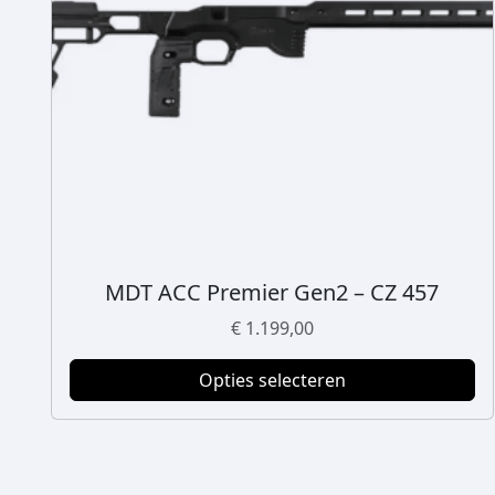
MDT ACC Premier Gen2 – CZ 457
D
i
€
1.199,00
t
p
Opties selecteren
r
o
d
u