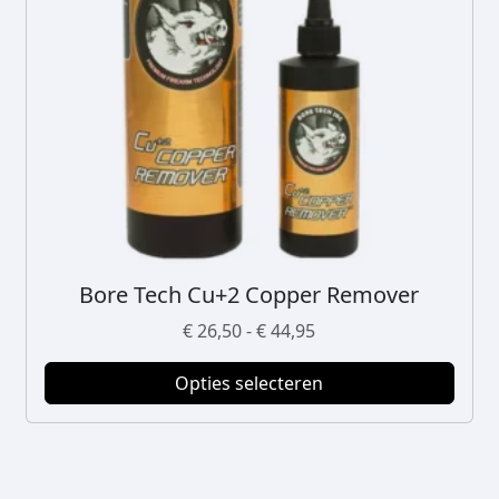
Bore Tech Cu+2 Copper Remover
D
i
P
€
26,50
-
€
44,95
t
r
p
Opties selecteren
i
r
j
o
s
d
k
u
l