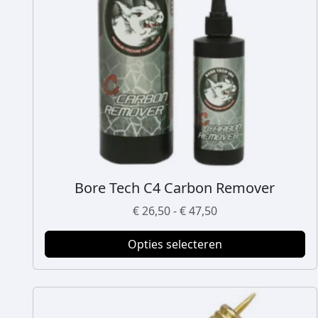
Bore Tech C4 Carbon Remover
D
i
P
€
26,50
-
€
47,50
t
r
p
Opties selecteren
i
r
j
o
s
d
k
u
l