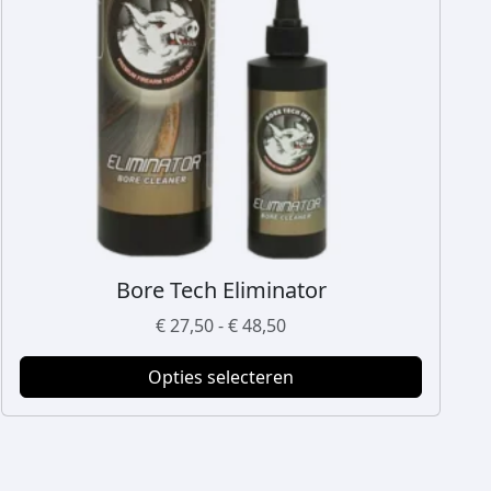
Bore Tech Eliminator
D
i
P
€
27,50
-
€
48,50
t
r
p
Opties selecteren
i
r
j
o
s
d
k
u
l