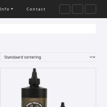
Info
Contact
Cart
Search
Account