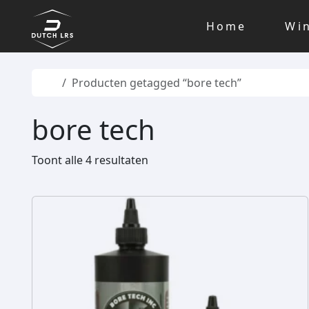
Skip to content
Skip to footer
Home
Wi
Home
Producten getagged “bore tech”
bore tech
Toont alle 4 resultaten